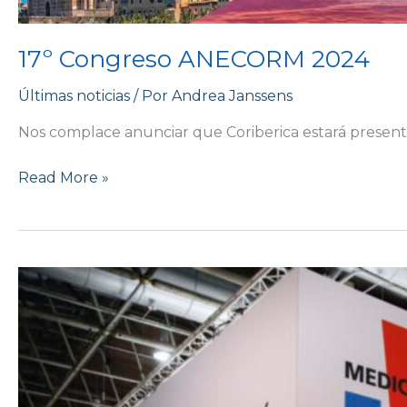
17º Congreso ANECORM 2024
Últimas noticias
/ Por
Andrea Janssens
Nos complace anunciar que Coriberica estará present
Read More »
MEDICA
2024
en
Düsseldorf:
¡ven
a