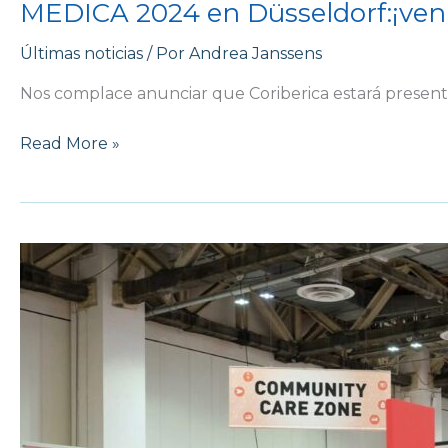
MEDICA 2024 en Düsseldorf:¡ven 
Últimas noticias
/ Por
Andrea Janssens
Nos complace anunciar que Coriberica estará presen
Read More »
MEDICAL
FAIR
2024
–
Singapur:
¡ven
a
visitarnos!